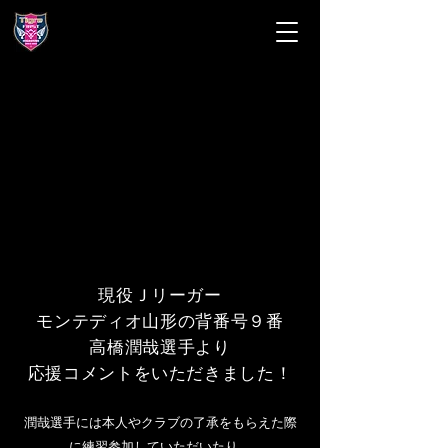
Tigre Higashine SC
​ティグレ東根ＳＣ
現役Ｊリーガー
モンテディオ山形の背番号９番
高橋潤哉選手より
応援コメントをいただきました！
潤哉選手には本人やクラブの了承をもらえた際
に練習参加していただいたり、